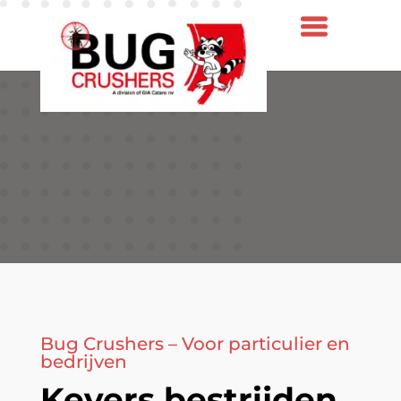
Bug Crushers – Voor particulier en
bedrijven
Kevers bestrijden