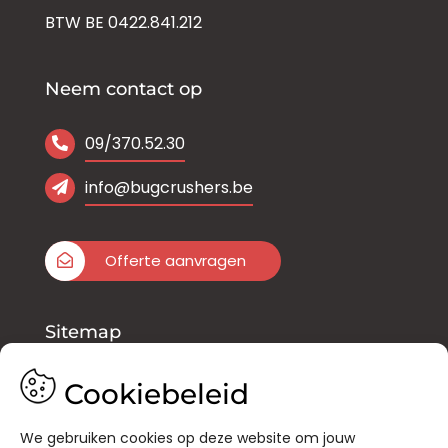
BTW BE 0422.841.212
Neem contact op
09/370.52.30
info@bugcrushers.be
Offerte aanvragen
Sitemap
Onze diensten
Cookiebeleid
Inloggen Bug Online
We gebruiken cookies op deze website om jouw