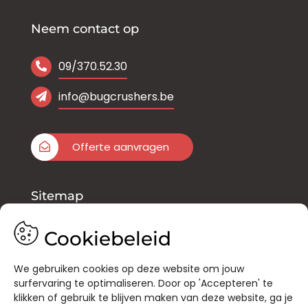
Neem contact op
09/370.52.30
info@bugcrushers.be
Offerte aanvragen
Sitemap
Onze diensten
Cookiebeleid
Inloggen Bug Online
We gebruiken cookies op deze website om jouw
surfervaring te optimaliseren. Door op 'Accepteren' te
klikken of gebruik te blijven maken van deze website, ga je
Vacatures